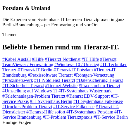
Potsdam & Umland
Die Experten vom Systemhaus.IT betreuen Tierarztpraxen in ganz
Berlin-Brandenburg – per Fernwartung und vor Ort.
Themen
Beliebte Themen rund um Tierarzt-IT.
#
Kabel-Ausfall
#
Hilfe
#
Tierarzt-Notdienst
#
IT-Hilfe
#
Tierarzt
TeamViewer / Fernwartung
#
Windows 10 / Umstieg
#
IT-Techniker
Tierarzt
#
Tierarzt-IT Berlin
#
Tierarzt-IT Potsdam
#
Tierarzt-IT
Brandenburg
#
Praxissoftware Tierarzt
#
Röntgen-Vernetzung
#
Praxisnetzwerk
#
IT-Notdienst Tierarzt
#
Datensicherung Tierarzt
#
IT-Sicherheit Tierarzt
#
Tierarzt-Website
#
Praxisumbau Tierarzt
#
Umstellung auf Windows 11
#
IT-Systemhaus Wustermark
#
Telefonanlagen-Problem Tierarzt
#
Tierarzt EDV-Support
#
IT-
Service Praxis
#
IT-Systemhaus Berlin
#
IT-Systemhaus Falkensee
#
Drucker-Problem Tierarzt
#
IT-Service Falkensee
#
Tierarzt IT-
Dienstleister
#
Tierarzt-Hilfe sofort
#
IT-Systemhaus Potsdam
#
IT-
Service Brandenburg
#
IT-Problem Tierarztpraxis
#
IT-Service Berlin
Häufige Fragen