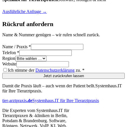
Ausführliche Anfrage →
Rückruf anfordern
Name & Nummer genügen – wir rufen schnell zurück.
Name / Praxis
*
Telefon
*
Region
Website
Ich stimme der
Datenschutzerklärung
zu.
*
Jetzt zurückrufen lassen
Damit die Praxis läuft – auch wenn der Patient bellt.
Systemhaus.IT
für Ihre Tierarztpraxis.
tier-arztpraxis
.de
Systemhaus.IT für Ihre Tierarztpraxis
Die Experten vom Systemhaus.IT für
Tierarztpraxen & -kliniken in Berlin,
Potsdam & Brandenburg. Software,
Röntgen, Netzwerk, VoIP, KI, Web,