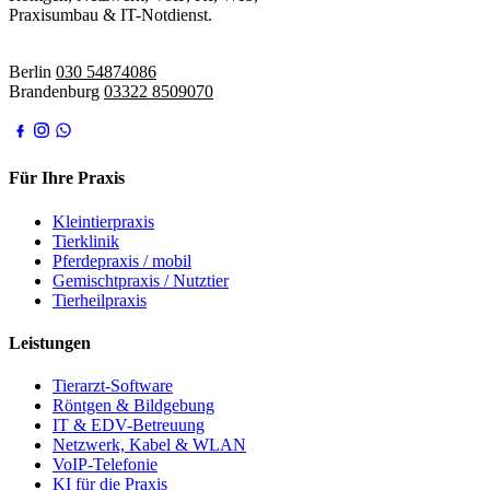
Praxisumbau & IT-Notdienst.
IT-Notdienst:
Berlin
030 54874086
Brandenburg
03322 8509070
Für Ihre Praxis
Kleintierpraxis
Tierklinik
Pferdepraxis / mobil
Gemischtpraxis / Nutztier
Tierheilpraxis
Leistungen
Tierarzt-Software
Röntgen & Bildgebung
IT & EDV-Betreuung
Netzwerk, Kabel & WLAN
VoIP-Telefonie
KI für die Praxis