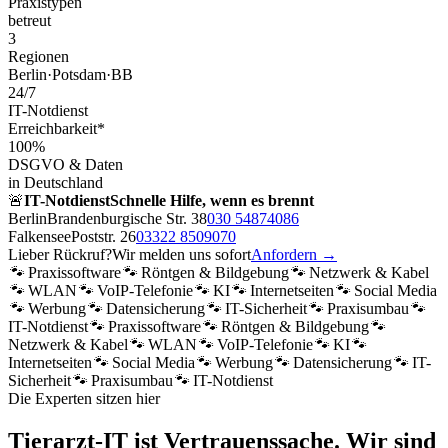
Praxistypen
betreut
3
Regionen
Berlin·Potsdam·BB
24/7
IT-Notdienst
Erreichbarkeit*
100%
DSGVO & Daten
in Deutschland
🚨
IT-Notdienst
Schnelle Hilfe, wenn es brennt
Berlin
Brandenburgische Str. 38
030 54874086
Falkensee
Poststr. 26
03322 8509070
Lieber Rückruf?
Wir melden uns sofort
Anfordern →
🐾
Praxissoftware
🐾
Röntgen & Bildgebung
🐾
Netzwerk & Kabel
🐾
WLAN
🐾
VoIP-Telefonie
🐾
KI
🐾
Internetseiten
🐾
Social Media
🐾
Werbung
🐾
Datensicherung
🐾
IT-Sicherheit
🐾
Praxisumbau
🐾
IT-Notdienst
🐾
Praxissoftware
🐾
Röntgen & Bildgebung
🐾
Netzwerk & Kabel
🐾
WLAN
🐾
VoIP-Telefonie
🐾
KI
🐾
Internetseiten
🐾
Social Media
🐾
Werbung
🐾
Datensicherung
🐾
IT-
Sicherheit
🐾
Praxisumbau
🐾
IT-Notdienst
Die Experten sitzen hier
Tierarzt-IT ist Vertrauenssache.
Wir sind